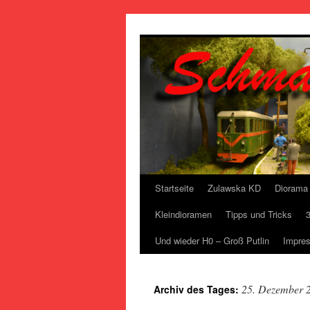
Zum
Inhalt
springen
Startseite
Zulawska KD
Diorama 
Kleindioramen
Tipps und Tricks
Und wieder H0 – Groß Putlin
Impre
25. Dezember 
Archiv des Tages: