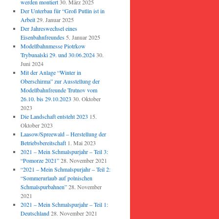
werden montiert
30. März 2025
Der Unterbau für “Groß Putlin ist in
Arbeit
29. Januar 2025
Der Jahreswechsel eines
Eisenbahnfreundes
5. Januar 2025
Modellbahnmesse Piotrkow
Trybunalski 29. und 30.06.2024
30.
Juni 2024
Mit der Anlage “Winter in
Oberschirma” zur Ausstellung der
Modellbahnfreunde Trutnov vom
26.10. bis 29.10.2023
30. Oktober
2023
Die Landschaft entsteht 2023
15.
Oktober 2023
Laasow/Spreewald – Herstellung der
Betriebsbereitschaft
1. Mai 2023
2021 – Mein Schmalspurjahr – Teil 3:
“Pomorze 2021”
28. November 2021
“2021 – Mein Schmalspurjahr – Teil 2:
“Sommerurlaub auf polnischen
Schmalspurbahnen”
28. November
2021
2021 – Mein Schmalspurjahr – Teil 1:
Deutschland
28. November 2021