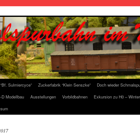
“Bf. Sulmiercyce”
Zuckerfabrik “Klein Senszke”
Doch wieder Schmalspu
3-D Modellbau
Ausstellungen
Vorbildbahnen
Exkursion zu H0 – Winter
ssum
2017