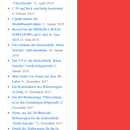
“CleverInside”
12. April 2019
C 50 und Ba-k sind fertig konstruiert
6. Februar 2019
Update meiner 3D-
Modellbauaktivitäten
11. Januar 2019
Besuch bei der ŚREDZKA KOLEJ
POWIATOWA am 9. und 10. Juni
2018
22. Juni 2018
Die Gebäude der Zuckerfabrik “Klein
Senszke” sind entstanden.
28. Januar
2018
Der VT 61 der Zuckerfabrik “Klein
Senszke” wurde fertiggestellt
21.
Januar 2018
Mal wieder was Neues aus dem 3D-
Labor
31. Dezember 2017
Die Konstruktion des Rübenwagens
ist fertig
25. Dezember 2017
Die H0-Winteranlage “Oberschirma”
ist in den Grundzügen fertigestellt
23.
Dezember 2017
Neues aus der 3D-Werkstatt –
Rübenwagen für die Zuckerfabrik
“Klein Senszke”
23. Dezember 2017
Druck des Triebwagens für die 0e-