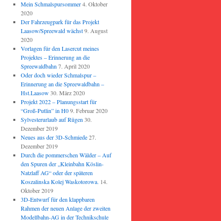
Mein Schmalspursommer
4. Oktober
2020
Der Fahrzeugpark für das Projekt
Laasow/Spreewald wächst
9. August
2020
Vorlagen für den Lasercut meines
Projektes – Erinnerung an die
Spreewaldbahn
7. April 2020
Oder doch wieder Schmalspur –
Erinnerung an die Spreewaldbahn –
Hst.Laasow
30. März 2020
Projekt 2022 – Planungsstart für
“Groß-Putlin” in H0
9. Februar 2020
Sylvesterurlaub auf Rügen
30.
Dezember 2019
Neues aus der 3D-Schmiede
27.
Dezember 2019
Durch die pommerschen Wälder – Auf
den Spuren der „Kleinbahn Köslin-
Natzlaff AG“ oder der späteren
Koszalinska Kolej Waskotorowa.
14.
Oktober 2019
3D-Entwurf für den klappbaren
Rahmen der neuen Anlage der zweiten
Modellbahn-AG in der Technikschule