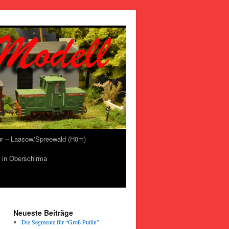
r – Laasow/Spreewald (H0m)
 in Oberschirma
Neueste Beiträge
Die Segmente für “Groß Putlin”