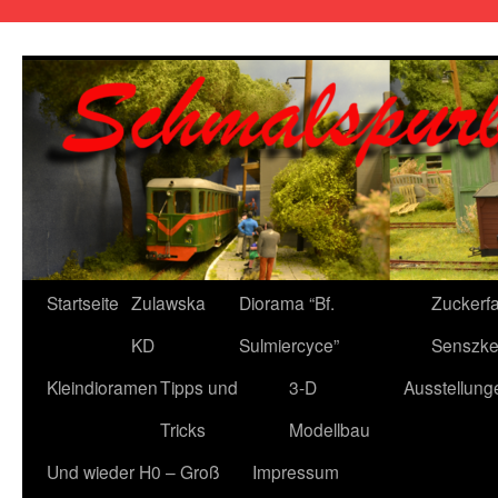
Zum
Inhalt
springen
Startseite
Zulawska
Diorama “Bf.
Zuckerfa
KD
Sulmiercyce”
Senszke
Kleindioramen
Tipps und
3-D
Ausstellung
Tricks
Modellbau
Und wieder H0 – Groß
Impressum