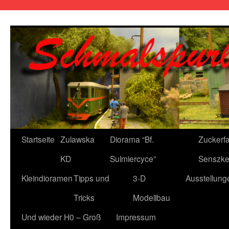
Zum
Inhalt
springen
Startseite
Zulawska
Diorama “Bf.
Zuckerfa
KD
Sulmiercyce”
Senszke
Kleindioramen
Tipps und
3-D
Ausstellung
Tricks
Modellbau
Und wieder H0 – Groß
Impressum