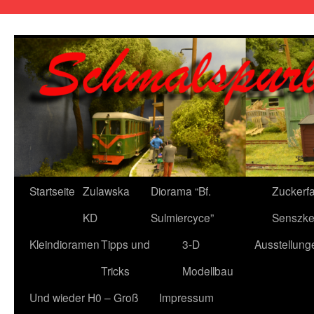
Zum
Inhalt
springen
Startseite
Zulawska
Diorama “Bf.
Zuckerfa
KD
Sulmiercyce”
Senszke
Kleindioramen
Tipps und
3-D
Ausstellung
Tricks
Modellbau
Und wieder H0 – Groß
Impressum